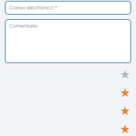
★
★
★
★