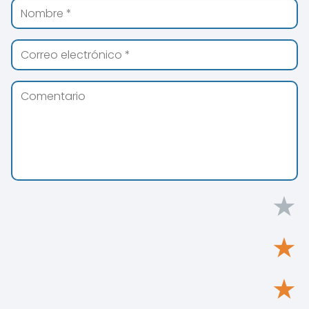
★
★
★