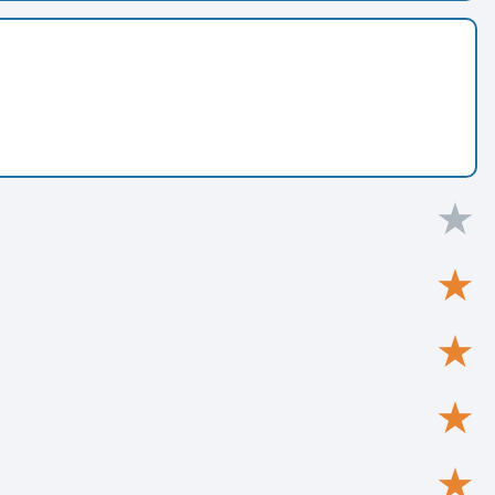
★
★
★
★
★