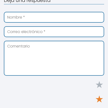
Deja una respuesta
★
★