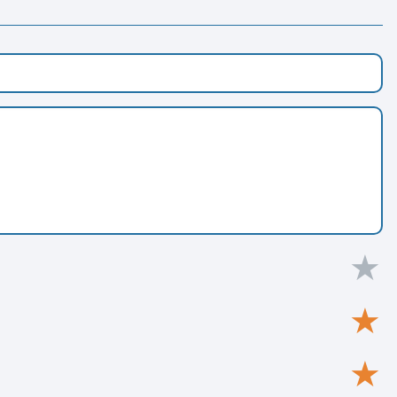
★
★
★