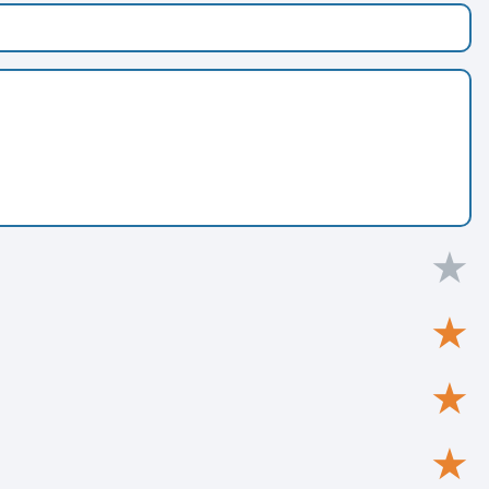
★
★
★
★