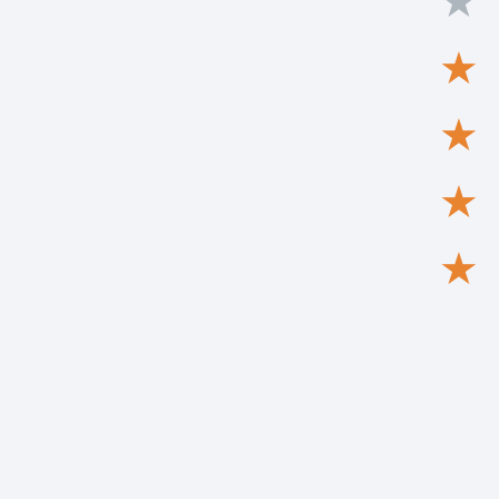
★
★
★
★
★