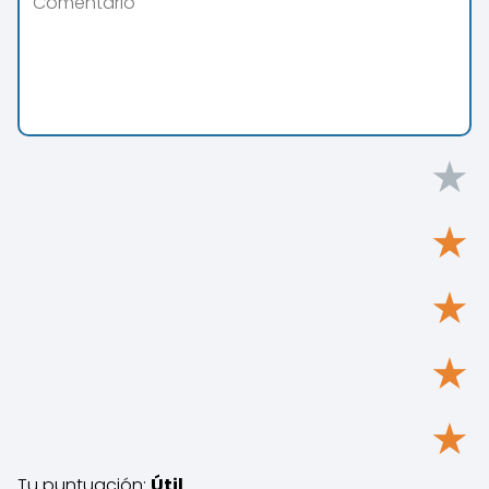
★
★
★
★
★
Tu puntuación:
Útil