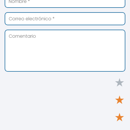
★
★
★