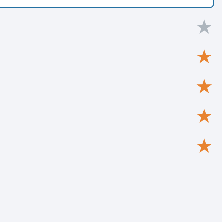
★
★
★
★
★