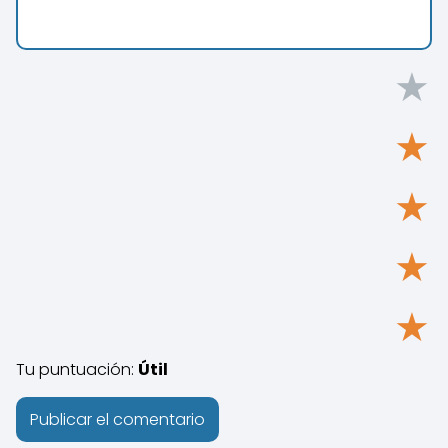
★
★
★
★
★
Tu puntuación:
Útil