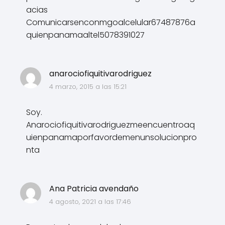
acias
Comunicarsenconmgoalcelular67487876a
quienpanamaaltel5078391027
anarociofiquitivarodriguez
4 marzo, 2015 a las 15:21
Soy.
Anarociofiquitivarodriguezmeencuentroaq
uienpanamaporfavordemenunsolucionpro
nta
Ana Patricia avendaño
4 agosto, 2021 a las 17:46