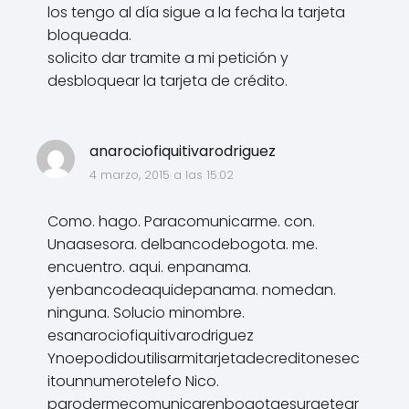
los tengo al día sigue a la fecha la tarjeta
bloqueada.
solicito dar tramite a mi petición y
desbloquear la tarjeta de crédito.
anarociofiquitivarodriguez
4 marzo, 2015 a las 15:02
Como. hago. Paracomunicarme. con.
Unaasesora. delbancodebogota. me.
encuentro. aqui. enpanama.
yenbancodeaquidepanama. nomedan.
ninguna. Solucio minombre.
esanarociofiquitivarodriguez
Ynoepodidoutilisarmitarjetadecreditonesec
itounnumerotelefo Nico.
parodermecomunicarenbogotaesurgetegr