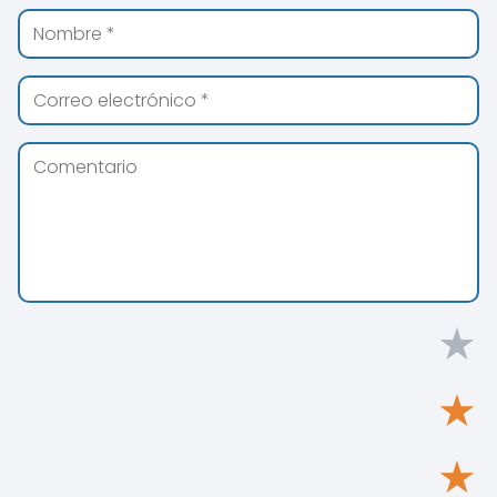
★
★
★