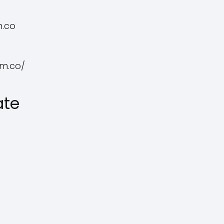
m.co
om.co/
ate