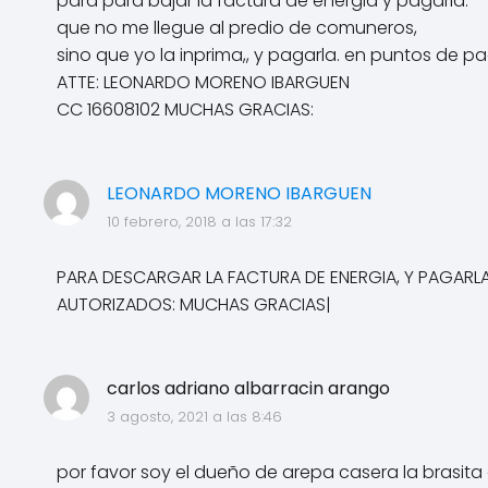
para para bajar la factura de energia y pagarla.
que no me llegue al predio de comuneros,
sino que yo la inprima,, y pagarla. en puntos de 
ATTE: LEONARDO MORENO IBARGUEN
CC 16608102 MUCHAS GRACIAS:
LEONARDO MORENO IBARGUEN
10 febrero, 2018 a las 17:32
PARA DESCARGAR LA FACTURA DE ENERGIA, Y PAGARL
AUTORIZADOS: MUCHAS GRACIAS|
carlos adriano albarracin arango
3 agosto, 2021 a las 8:46
por favor soy el dueño de arepa casera la brasita