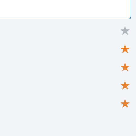
★
★
★
★
★