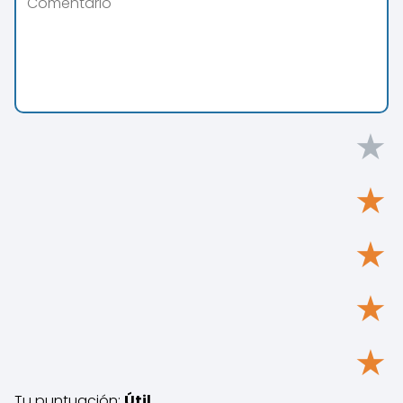
★
★
★
★
★
Tu puntuación:
Útil