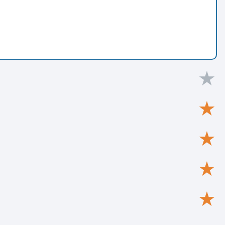
★
★
★
★
★