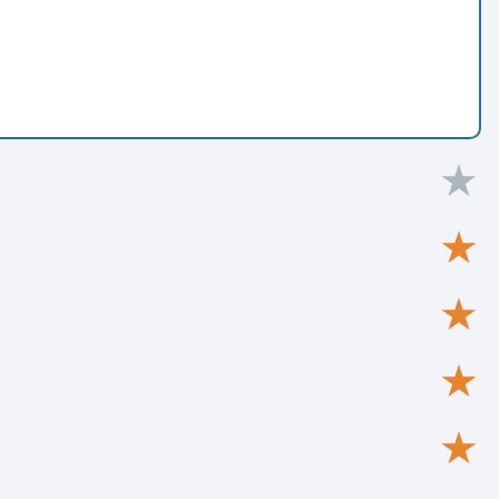
★
★
★
★
★