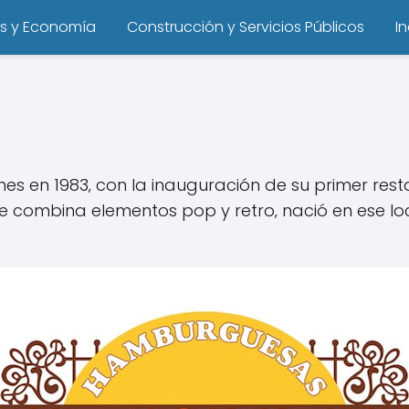
s y Economía
Construcción y Servicios Públicos
I
iones en 1983‚ con la inauguración de su primer re
 que combina elementos pop y retro‚ nació en ese l