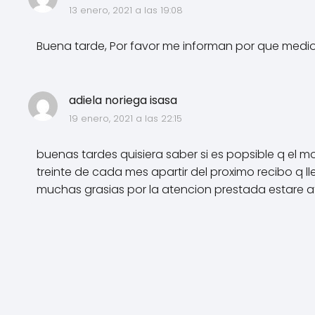
13 enero, 2021 a las 19:08
Buena tarde, Por favor me informan por que medio
adiela noriega isasa
19 enero, 2021 a las 22:15
buenas tardes quisiera saber si es popsible q el m
treinte de cada mes apartir del proximo recibo q 
muchas grasias por la atencion prestada estare a