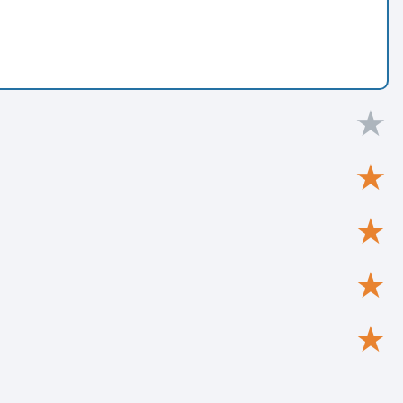
★
★
★
★
★