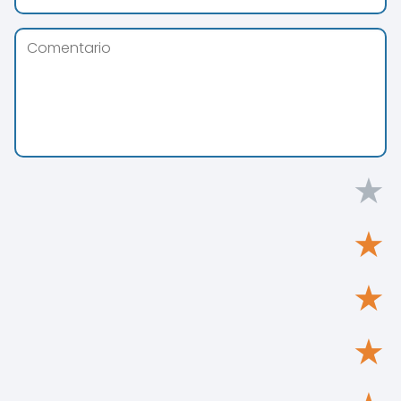
★
★
★
★