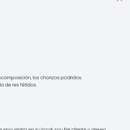
scomposición, los chorizos podridos.
a de res fétidos.
encuentra en su local; soy fiel cliente y deseo