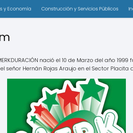
s y Economía
Construcción y Servicios Públicos
I
m
om
RKDURACIÓN nació el 10 de Marzo del año 1999 fu
l señor Hernán Rojas Araujo en el Sector Placita d