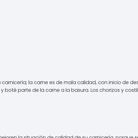
carnicería; la carne es de mala calidad, con inicio de de
 boté parte de la carne a la basura. Los chorizos y costill
joren la situación de calidad de su carnicería, porque se 