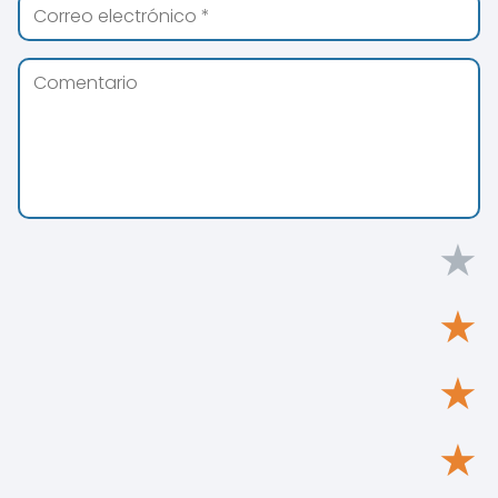
★
★
★
★