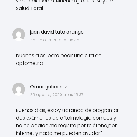
y me colaboren. Muchas gracias. Soy de
Salud Total
juan david tuta arango
26 junio, 2020 a las 15:36
buenos dias. para pedir una cita de
optometria
Omar gutierrez
25 agosto, 2020 a las 16:37
Buenos días, estoy tratando de programar
dos exámenes de oftalmología con uds y
no he podido,me registre por teléfono,por
internet y nada,me pueden ayudar?