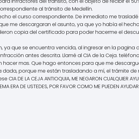
 para infractores del tránsito, con el objeto de recibir 
respondiente al tránsito de Medellín.
cho el curso correspondiente. De inmediato me trasladé a 
que me descargaran el asunto, ya que yo había el hecho 
pidieron copia del certificado para poder hacerme el de
, ya que se encuentra vencida, al ingresar en la pagin
 infracción antes descrita. Llamé al CIA de la Ceja. telé
an hacer mas. Que hago entonces para que me descarguen
ta dada, porque me están trasladando a mí, el trámite de
en ese CIA DE LA CEJA ANTIOQUIA, ME NEGARON CUALQUIER 
LEMA ERA DE USTEDES, POR FAVOR COMO ME PUEDEN AYUDA