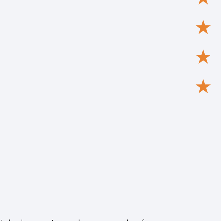
★
★
★