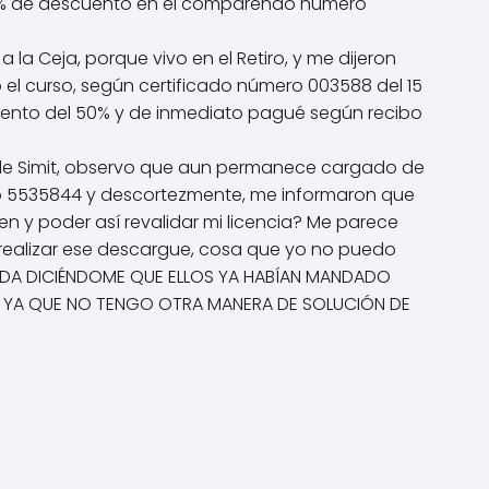
el 50% de descuento en el comparendo número
la Ceja, porque vivo en el Retiro, y me dijeron
el curso, según certificado número 003588 del 15
scuento del 50% y de inmediato pagué según recibo
a de Simit, observo que aun permanece cargado de
fono 5535844 y descortezmente, me informaron que
 y poder así revalidar mi licencia? Me parece
 realizar ese descargue, cosa que yo no puedo
AYUDA DICIÉNDOME QUE ELLOS YA HABÍAN MANDADO
R YA QUE NO TENGO OTRA MANERA DE SOLUCIÓN DE