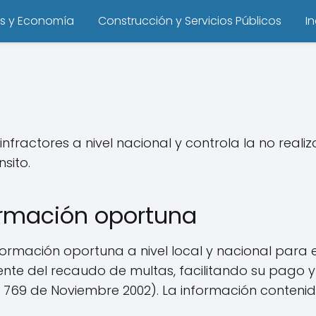
s y Economía
Construcción y Servicios Públicos
I
 infractores a nivel nacional y controla la no rea
sito.
ormación oportuna
formación oportuna a nivel local y nacional para 
rente del recaudo de multas, facilitando su pago
ey 769 de Noviembre 2002). La información conten