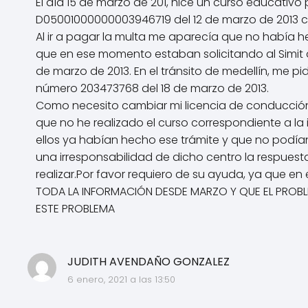
El día 15 de marzo de 201, hice un curso educativo
D05001000000003946719 del 12 de marzo de 2013 cor
Al ir a pagar la multa me aparecía que no había he
que en ese momento estaban solicitando al Simit 
de marzo de 2013. En el tránsito de medellín, me 
número 203473768 del 18 de marzo de 2013.
Como necesito cambiar mi licencia de conducción
que no he realizado el curso correspondiente a la
ellos ya habían hecho ese trámite y que no podí
una irresponsabilidad de dicho centro la respues
realizar.Por favor requiero de su ayuda, ya que 
TODA LA INFORMACIÓN DESDE MARZO Y QUE EL PROB
ESTE PROBLEMA
JUDITH AVENDAÑO GONZALEZ
6 enero, 2021 a las 13:50